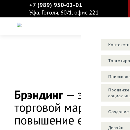
+7 (989) 950-02-01
Уфа, Гоголя, 60/1, офис 221
Виды услуг
Главн
Контекст
Таргетир
БРЕ
Поисково
Брэндинг
— это продв
Продвиже
социальн
торговой марки (брен
Создание
повышение ее узнава
Дизайн