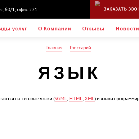
ля, 60/1, офис 221
ЗАКАЗАТЬ ЗВО
иды услуг
О Компании
Отзывы
Новост
Главная
Глоссарий
ЯЗЫК
ляются на теговые языки (
SGML
,
HTML
,
XML
) и языки программи